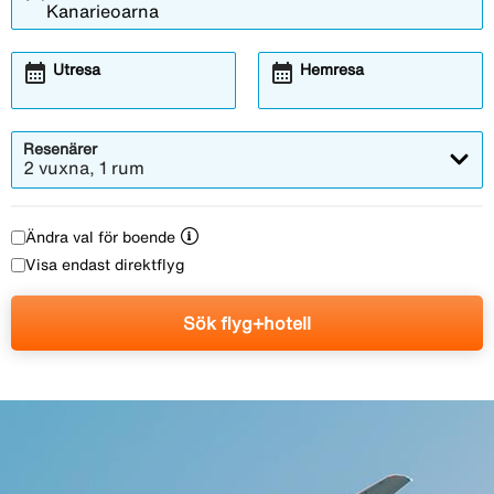
calendar_month
calendar_month
Utresa
Hemresa
Resenärer
2 vuxna, 1 rum
Ändra val för boende
Visa endast direktflyg
Sök flyg+hotell