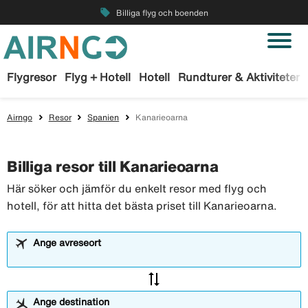
local_offer
Billiga flyg och boenden
Flygresor
Flyg + Hotell
Hotell
Rundturer & Aktiviteter
Airngo
Resor
Spanien
Kanarieoarna
Billiga resor till Kanarieoarna
Här söker och jämför du enkelt resor med flyg och
hotell, för att hitta det bästa priset till Kanarieoarna.
Ange avreseort
sync_alt
Ange destination