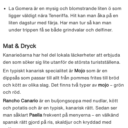
La Gomera är en mysig och blomstrande liten ö som
ligger väldigt nära Teneriffa. Hit kan man åka på en
liten dagstur med färja. Har man tur så kan man
under trippen få se både grindvalar och delfiner.
Mat & Dryck
Kanarieöarna har hel del lokala läckerheter att erbjuda
den som söker sig lite utanför de största turistställena.
En typiskt kanarisk specialitet är
Mojo
som är en
dippsås som passar till allt från pommes frites till bröd
och kött av olika slag. Det finns två typer av
mojo
– grön
och röd.
Rancho Canario
är en buljongsoppa med nudlar, kött
och potatis och är en typisk, kanarisk rätt. Sedan ser
man såklart
Paella
frekvent på menyerna – en välkänd
spansk rätt gjord på ris, skaldjur och kryddad med