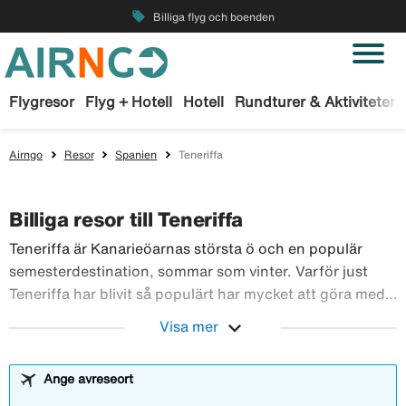
local_offer
Billiga flyg och boenden
Flygresor
Flyg + Hotell
Hotell
Rundturer & Aktiviteter
Airngo
Resor
Spanien
Teneriffa
Billiga resor till Teneriffa
Teneriffa är Kanarieöarnas största ö och en populär
semesterdestination, sommar som vinter. Varför just
Teneriffa har blivit så populärt har mycket att göra med
att ön ger goda chanser till fint väder under årets alla
expand_more
Visa mer
månader. Hos oss på Airngo hittar du billiga resor med
Teneriffa är Kanarieöarnas största ö och 
flyg och hotell till.
Ange avreseort