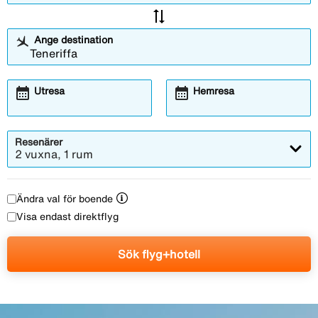
sync_alt
Ange destination
calendar_month
calendar_month
Utresa
Hemresa
Resenärer
2 vuxna, 1 rum
Ändra val för boende
Visa endast direktflyg
Sök flyg+hotell