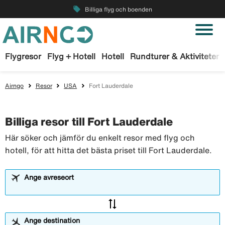
local_offer
Billiga flyg och boenden
Flygresor
Flyg + Hotell
Hotell
Rundturer & Aktiviteter
Airngo
Resor
USA
Fort Lauderdale
Billiga resor till Fort Lauderdale
Här söker och jämför du enkelt resor med flyg och
hotell, för att hitta det bästa priset till Fort Lauderdale.
Ange avreseort
sync_alt
Ange destination