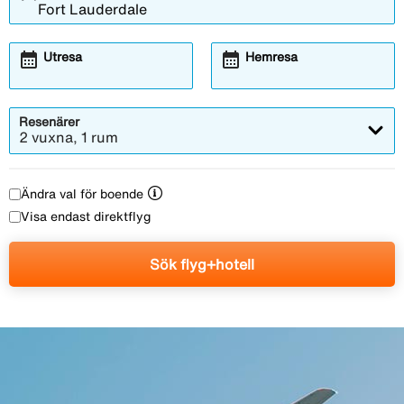
calendar_month
calendar_month
Utresa
Hemresa
Resenärer
2 vuxna, 1 rum
Ändra val för boende
Visa endast direktflyg
Sök flyg+hotell