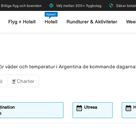
check_circle
security
Billiga flyg och boenden
Välj mellan 300+ flygbolag
Säker betal
Nyhet!
Flyg + Hotell
Hotell
Rundturer & Aktiviteter
Wee
 för väder och temperatur i Argentina de kommande dagarn
Charter
il
calendar_month
calendar_month
ination
Utresa
H