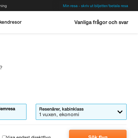
ning
Min resa - skriv ut biljetter/betala resa
kendresor
Vanliga frågor och svar
a?
emresa
Resenärer, kabinklass
1 vuxen, ekonomi
Sök flyg
Visa endast direktflyg