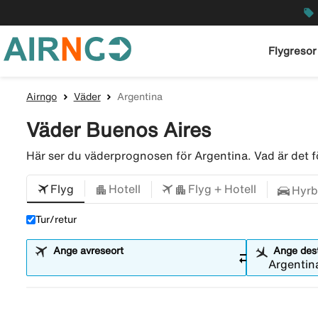
local_offer
Flygresor
Airngo
Väder
Argentina
Väder Buenos Aires
Här ser du väderprognosen för Argentina. Vad är det
Flyg
Hotell
Flyg + Hotell
Hyrb
Tur/retur
Ange avreseort
Ange dest
sync_alt