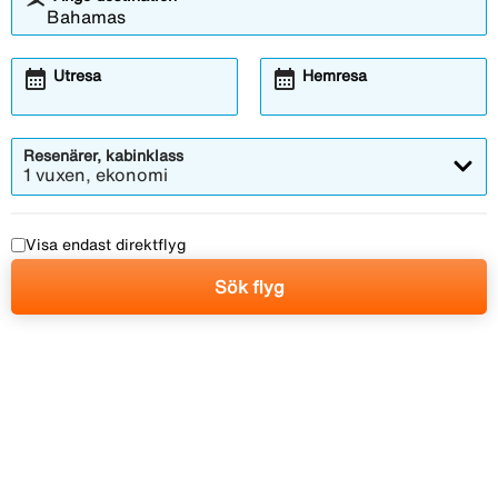
calendar_month
calendar_month
Utresa
Hemresa
Resenärer, kabinklass
1 vuxen, ekonomi
Visa endast direktflyg
Sök flyg