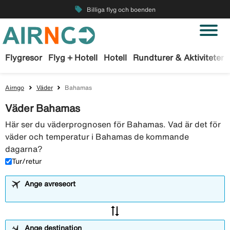
local_offer
Billiga flyg och boenden
Flygresor
Flyg + Hotell
Hotell
Rundturer & Aktiviteter
Airngo
Väder
Bahamas
Väder Bahamas
Här ser du väderprognosen för Bahamas. Vad är det för
väder och temperatur i Bahamas de kommande
dagarna?
Tur/retur
Ange avreseort
sync_alt
Ange destination