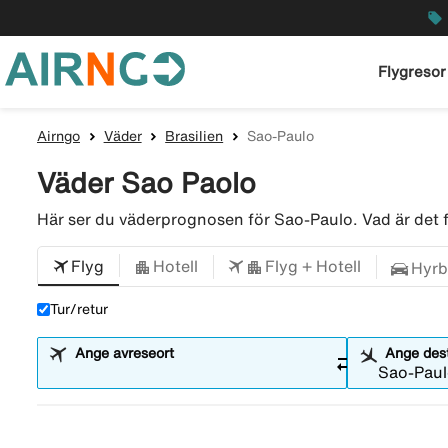
local_offer
Flygresor
Airngo
Väder
Brasilien
Sao-Paulo
Väder Sao Paolo
Här ser du väderprognosen för Sao-Paulo. Vad är det
Flyg
Hotell
Flyg + Hotell
Hyrb
Tur/retur
Ange avreseort
Ange dest
sync_alt