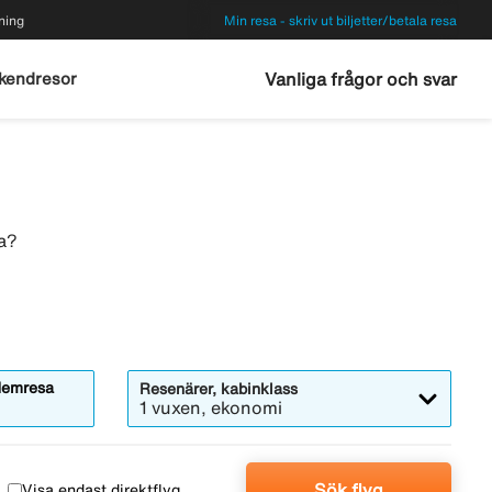
ning
Min resa - skriv ut biljetter/betala resa
kendresor
Vanliga frågor och svar
a?
emresa
Resenärer, kabinklass
1 vuxen, ekonomi
Sök flyg
Visa endast direktflyg