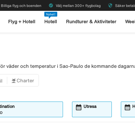
check_circle
security
Billiga flyg och boenden
Välj mellan 300+ flygbolag
Säker betal
Nyhet!
Flyg + Hotell
Hotell
Rundturer & Aktiviteter
Wee
 för väder och temperatur i Sao-Paulo de kommande dagarn
Charter
il
calendar_month
calendar_month
ination
Utresa
H