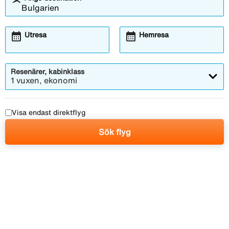
calendar_month
calendar_month
Utresa
Hemresa
Resenärer, kabinklass
1 vuxen, ekonomi
Visa endast direktflyg
Sök flyg