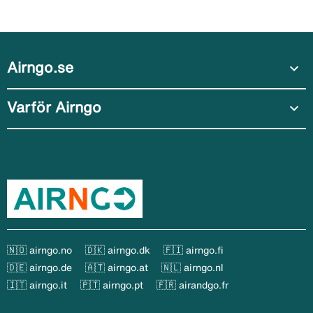
Airngo.se
expand_more
Varför Airngo
expand_more
🇳🇴 airngo.no
🇩🇰 airngo.dk
🇫🇮 airngo.fi
🇩🇪 airngo.de
🇦🇹 airngo.at
🇳🇱 airngo.nl
🇮🇹 airngo.it
🇵🇹 airngo.pt
🇫🇷 airandgo.fr