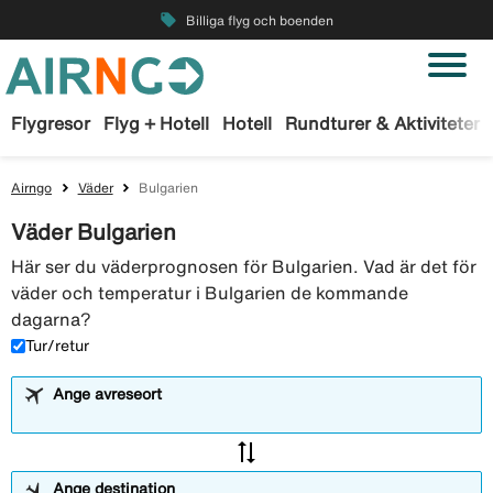
local_offer
Billiga flyg och boenden
Flygresor
Flyg + Hotell
Hotell
Rundturer & Aktiviteter
Airngo
Väder
Bulgarien
Väder Bulgarien
Här ser du väderprognosen för Bulgarien. Vad är det för
väder och temperatur i Bulgarien de kommande
dagarna?
Tur/retur
Ange avreseort
sync_alt
Ange destination