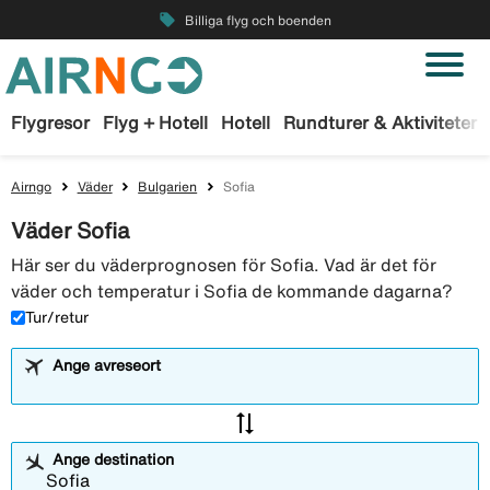
local_offer
Billiga flyg och boenden
Flygresor
Flyg + Hotell
Hotell
Rundturer & Aktiviteter
Airngo
Väder
Bulgarien
Sofia
Väder Sofia
Här ser du väderprognosen för Sofia. Vad är det för
väder och temperatur i Sofia de kommande dagarna?
Tur/retur
Ange avreseort
sync_alt
Ange destination