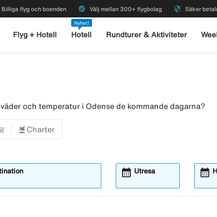
check_circle
security
Billiga flyg och boenden
Välj mellan 300+ flygbolag
Säker betal
Nyhet!
Flyg + Hotell
Hotell
Rundturer & Aktiviteter
Wee
ör väder och temperatur i Odense de kommande dagarna?
Charter
il
calendar_month
calendar_month
ination
Utresa
H