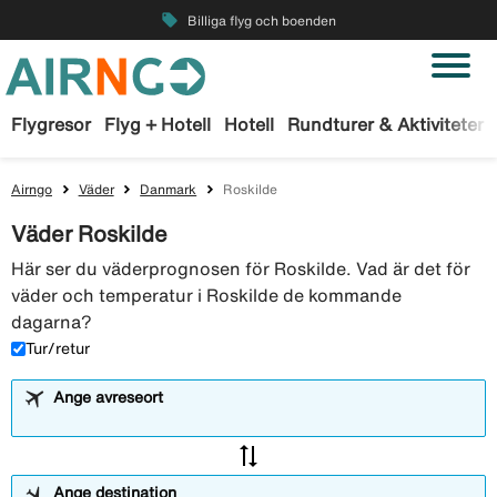
local_offer
Billiga flyg och boenden
Flygresor
Flyg + Hotell
Hotell
Rundturer & Aktiviteter
Airngo
Väder
Danmark
Roskilde
Väder Roskilde
Här ser du väderprognosen för Roskilde. Vad är det för
väder och temperatur i Roskilde de kommande
dagarna?
Tur/retur
Ange avreseort
sync_alt
Ange destination