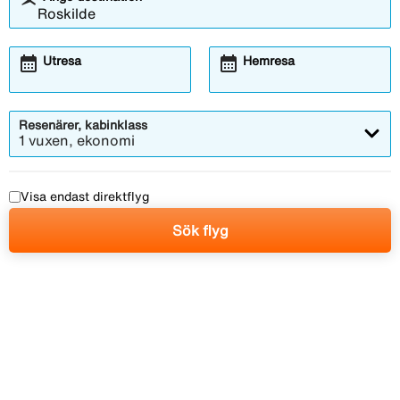
calendar_month
calendar_month
Utresa
Hemresa
Resenärer, kabinklass
1 vuxen, ekonomi
Visa endast direktflyg
Sök flyg