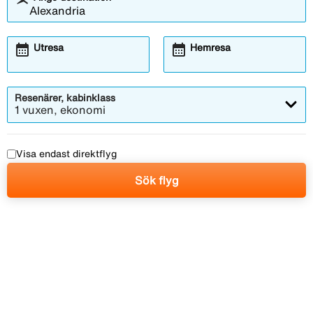
calendar_month
calendar_month
Utresa
Hemresa
Resenärer, kabinklass
1 vuxen, ekonomi
Visa endast direktflyg
Sök flyg