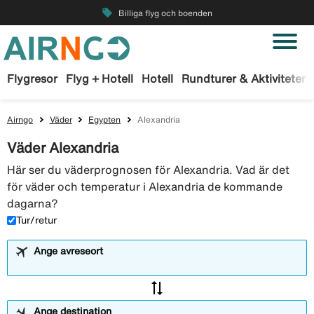
local_offer
Billiga flyg och boenden
Flygresor
Flyg + Hotell
Hotell
Rundturer & Aktiviteter
Airngo
Väder
Egypten
Alexandria
Väder Alexandria
Här ser du väderprognosen för Alexandria. Vad är det
för väder och temperatur i Alexandria de kommande
dagarna?
Tur/retur
Ange avreseort
sync_alt
Ange destination