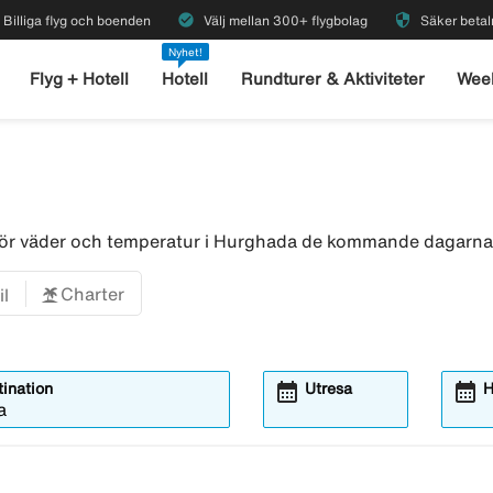
check_circle
security
Billiga flyg och boenden
Välj mellan 300+ flygbolag
Säker betal
Nyhet!
Flyg + Hotell
Hotell
Rundturer & Aktiviteter
Wee
 för väder och temperatur i Hurghada de kommande dagarn
Charter
il
calendar_month
calendar_month
ination
Utresa
H