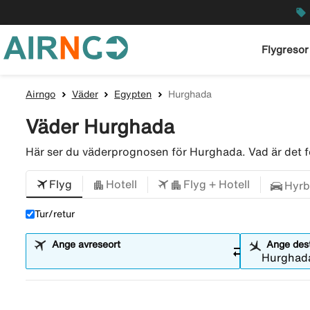
local_offer
Flygresor
Airngo
Väder
Egypten
Hurghada
Väder Hurghada
Här ser du väderprognosen för Hurghada. Vad är det
Flyg
Hotell
Flyg + Hotell
Hyrb
Tur/retur
Ange avreseort
Ange dest
sync_alt