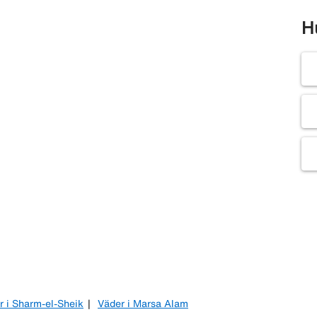
H
r i Sharm-el-Sheik
Väder i Marsa Alam