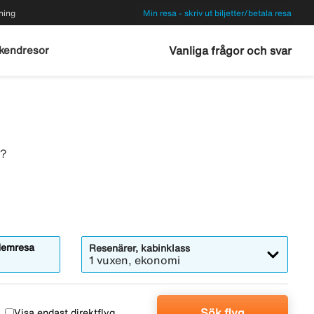
ning
Min resa - skriv ut biljetter/betala resa
kendresor
Vanliga frågor och svar
a?
emresa
Resenärer, kabinklass
1 vuxen, ekonomi
Sök flyg
Visa endast direktflyg