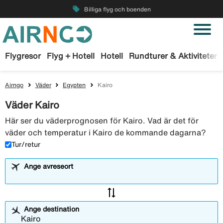
local_offer
Billiga flyg och boenden
Flygresor
Flyg + Hotell
Hotell
Rundturer & Aktiviteter
Airngo
Väder
Egypten
Kairo
Väder Kairo
Här ser du väderprognosen för Kairo. Vad är det för
väder och temperatur i Kairo de kommande dagarna?
Tur/retur
Ange avreseort
sync_alt
Ange destination