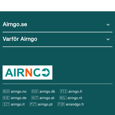
Airngo.se
expand_more
Varför Airngo
expand_more
🇳🇴 airngo.no
🇩🇰 airngo.dk
🇫🇮 airngo.fi
🇩🇪 airngo.de
🇦🇹 airngo.at
🇳🇱 airngo.nl
🇮🇹 airngo.it
🇵🇹 airngo.pt
🇫🇷 airandgo.fr