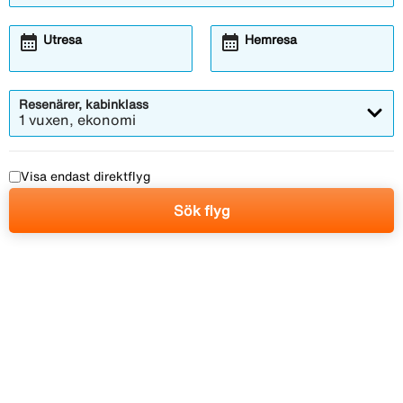
calendar_month
calendar_month
Utresa
Hemresa
Resenärer, kabinklass
1 vuxen, ekonomi
Visa endast direktflyg
Sök flyg