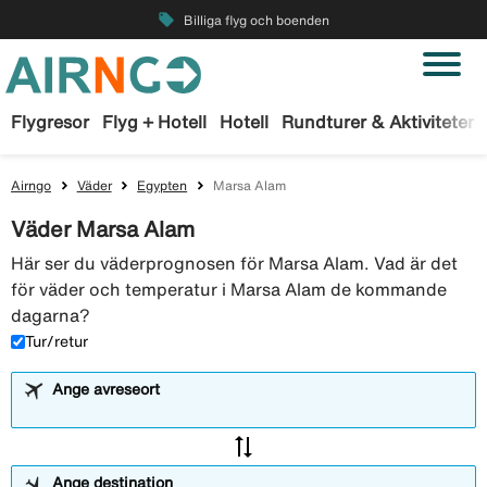
local_offer
Billiga flyg och boenden
Flygresor
Flyg + Hotell
Hotell
Rundturer & Aktiviteter
Airngo
Väder
Egypten
Marsa Alam
Väder Marsa Alam
Här ser du väderprognosen för Marsa Alam. Vad är det
för väder och temperatur i Marsa Alam de kommande
dagarna?
Tur/retur
Ange avreseort
sync_alt
Ange destination