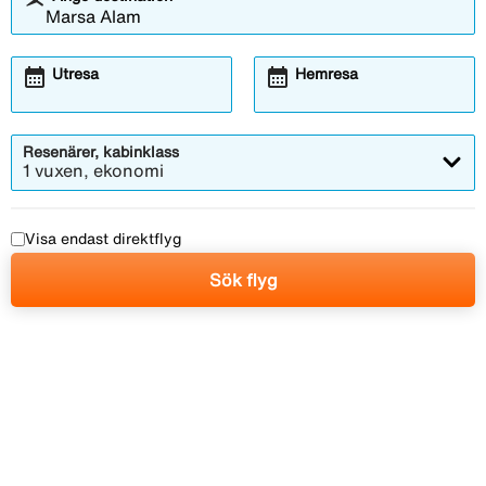
calendar_month
calendar_month
Utresa
Hemresa
Resenärer, kabinklass
1 vuxen, ekonomi
Visa endast direktflyg
Sök flyg