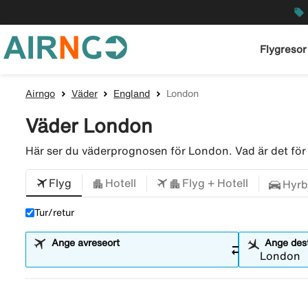
local_offer
Flygresor
Airngo
Väder
England
London
Väder London
Här ser du väderprognosen för London. Vad är det f
Flyg
Hotell
Flyg + Hotell
Hyrb
Tur/retur
Ange avreseort
Ange dest
sync_alt