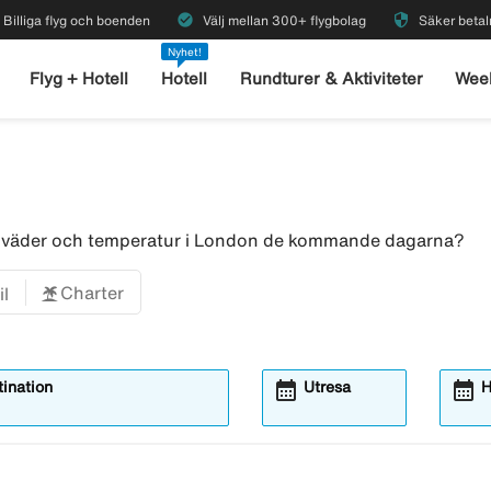
check_circle
security
Billiga flyg och boenden
Välj mellan 300+ flygbolag
Säker betal
Nyhet!
Flyg + Hotell
Hotell
Rundturer & Aktiviteter
Wee
ör väder och temperatur i London de kommande dagarna?
Charter
il
calendar_month
calendar_month
ination
Utresa
H