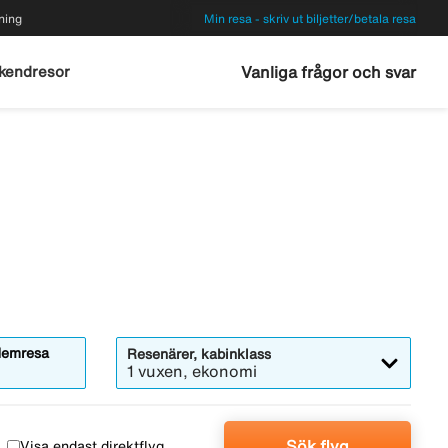
ning
Min resa - skriv ut biljetter/betala resa
kendresor
Vanliga frågor och svar
emresa
Resenärer, kabinklass
1 vuxen, ekonomi
Sök flyg
Visa endast direktflyg