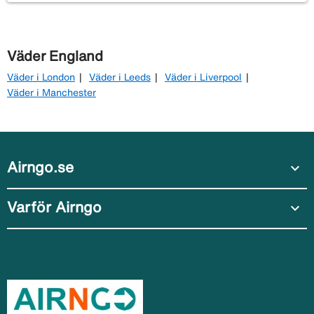
Väder England
Väder i London
Väder i Leeds
Väder i Liverpool
Väder i Manchester
Airngo.se
expand_more
Varför Airngo
expand_more