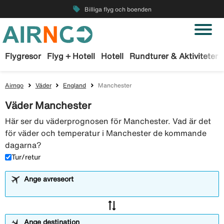
local_offer
Billiga flyg och boenden
Flygresor
Flyg + Hotell
Hotell
Rundturer & Aktiviteter
Airngo
Väder
England
Manchester
Väder Manchester
Här ser du väderprognosen för Manchester. Vad är det
för väder och temperatur i Manchester de kommande
dagarna?
Tur/retur
Ange avreseort
sync_alt
Ange destination