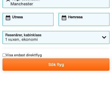
calendar_month
calendar_month
Utresa
Hemresa
Resenärer, kabinklass
1 vuxen, ekonomi
Visa endast direktflyg
Sök flyg