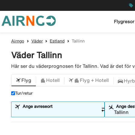
local_offer
Flygresor
Airngo
Väder
Estland
Tallinn
Väder Tallinn
Här ser du väderprognosen för Tallinn. Vad är det fö
Flyg
Hotell
Flyg + Hotell
Hyrb
Tur/retur
Ange avreseort
Ange dest
sync_alt