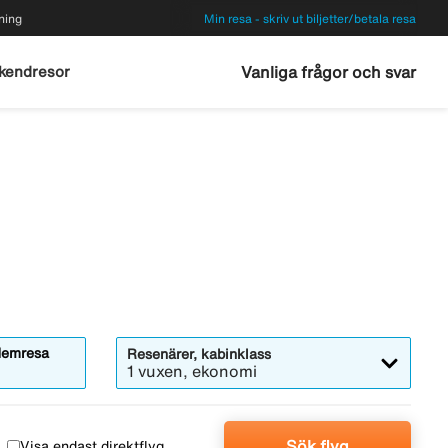
ning
Min resa - skriv ut biljetter/betala resa
kendresor
Vanliga frågor och svar
emresa
Resenärer, kabinklass
1 vuxen, ekonomi
Sök flyg
Visa endast direktflyg