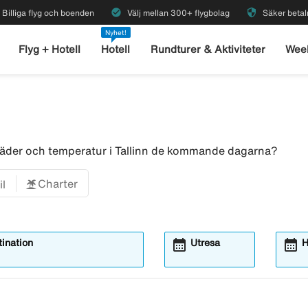
check_circle
security
Billiga flyg och boenden
Välj mellan 300+ flygbolag
Säker betal
Nyhet!
Flyg + Hotell
Hotell
Rundturer & Aktiviteter
Wee
r väder och temperatur i Tallinn de kommande dagarna?
Charter
il
calendar_month
calendar_month
ination
Utresa
H