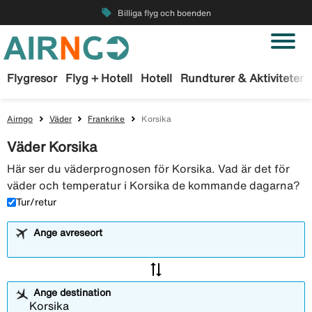
local_offer
Billiga flyg och boenden
Flygresor
Flyg + Hotell
Hotell
Rundturer & Aktiviteter
Airngo
Väder
Frankrike
Korsika
Väder Korsika
Här ser du väderprognosen för Korsika. Vad är det för
väder och temperatur i Korsika de kommande dagarna?
Tur/retur
Ange avreseort
sync_alt
Ange destination