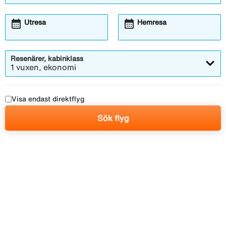
calendar_month
calendar_month
Utresa
Hemresa
Resenärer, kabinklass
1 vuxen, ekonomi
Visa endast direktflyg
Sök flyg