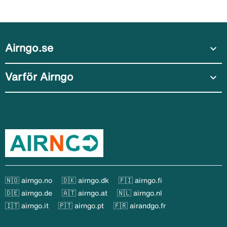
Airngo.se
expand_more
Varför Airngo
expand_more
🇳🇴 airngo.no
🇩🇰 airngo.dk
🇫🇮 airngo.fi
🇩🇪 airngo.de
🇦🇹 airngo.at
🇳🇱 airngo.nl
🇮🇹 airngo.it
🇵🇹 airngo.pt
🇫🇷 airandgo.fr