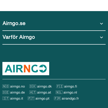
Airngo.se
expand_more
Varför Airngo
expand_more
🇳🇴 airngo.no
🇩🇰 airngo.dk
🇫🇮 airngo.fi
🇩🇪 airngo.de
🇦🇹 airngo.at
🇳🇱 airngo.nl
🇮🇹 airngo.it
🇵🇹 airngo.pt
🇫🇷 airandgo.fr