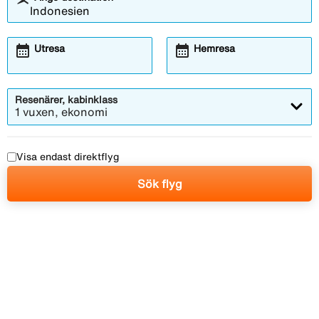
calendar_month
calendar_month
Utresa
Hemresa
Resenärer, kabinklass
1 vuxen, ekonomi
Visa endast direktflyg
Sök flyg