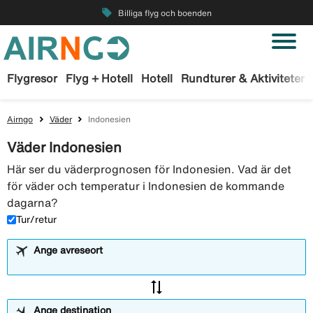
local_offer
Billiga flyg och boenden
Flygresor
Flyg + Hotell
Hotell
Rundturer & Aktiviteter
Airngo
Väder
Indonesien
Väder Indonesien
Här ser du väderprognosen för Indonesien. Vad är det
för väder och temperatur i Indonesien de kommande
dagarna?
Tur/retur
Ange avreseort
sync_alt
Ange destination