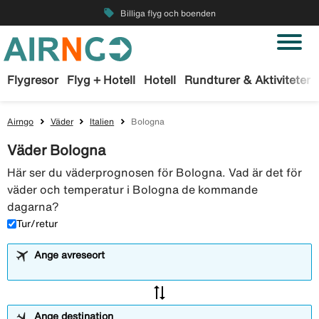
local_offer
Billiga flyg och boenden
Flygresor
Flyg + Hotell
Hotell
Rundturer & Aktiviteter
Airngo
Väder
Italien
Bologna
Väder Bologna
Här ser du väderprognosen för Bologna. Vad är det för
väder och temperatur i Bologna de kommande
dagarna?
Tur/retur
Ange avreseort
sync_alt
Ange destination