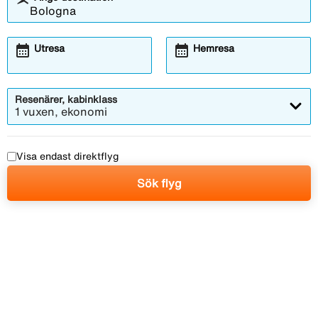
calendar_month
calendar_month
Utresa
Hemresa
Resenärer, kabinklass
1 vuxen, ekonomi
Visa endast direktflyg
Sök flyg