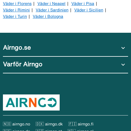
Väder i Florens
Väder i Neapel
Väder i Pisa
Väder i Rimini
Väder i Sardinien
Väder i Sicilien
Väder i Turin
Väder i Bologna
Airngo.se
expand_more
Varför Airngo
expand_more
🇳🇴 airngo.no
🇩🇰 airngo.dk
🇫🇮 airngo.fi