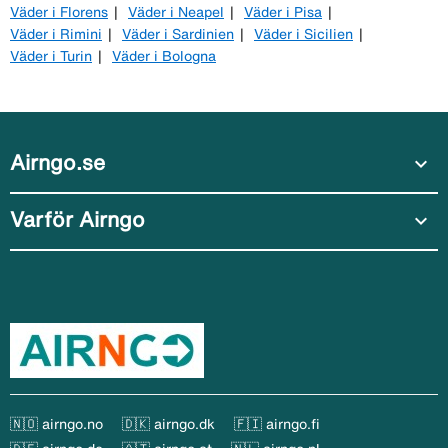
Väder i Florens
Väder i Neapel
Väder i Pisa
Väder i Rimini
Väder i Sardinien
Väder i Sicilien
Väder i Turin
Väder i Bologna
Airngo.se
expand_more
Varför Airngo
expand_more
🇳🇴 airngo.no
🇩🇰 airngo.dk
🇫🇮 airngo.fi