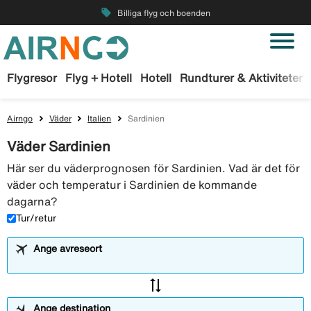
local_offer
Billiga flyg och boenden
Flygresor
Flyg + Hotell
Hotell
Rundturer & Aktiviteter
Airngo
Väder
Italien
Sardinien
Väder Sardinien
Här ser du väderprognosen för Sardinien. Vad är det för
väder och temperatur i Sardinien de kommande
dagarna?
Tur/retur
Ange avreseort
sync_alt
Ange destination