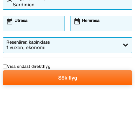
calendar_month
calendar_month
Utresa
Hemresa
Resenärer, kabinklass
1 vuxen, ekonomi
Visa endast direktflyg
Sök flyg