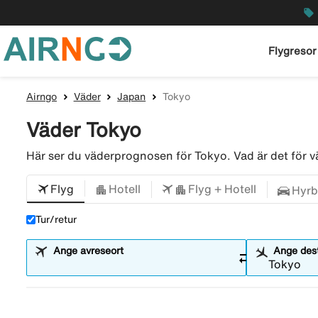
local_offer
Flygresor
Airngo
Väder
Japan
Tokyo
Väder Tokyo
Här ser du väderprognosen för Tokyo. Vad är det för
Flyg
Hotell
Flyg + Hotell
Hyrb
Tur/retur
Ange avreseort
Ange dest
sync_alt