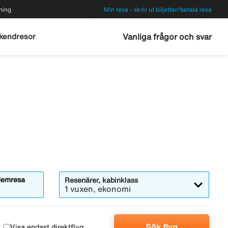
ning
Min resa - skriv ut biljetter/betala resa
kendresor
Vanliga frågor och svar
emresa
Resenärer, kabinklass
1 vuxen, ekonomi
Sök flyg
Visa endast direktflyg