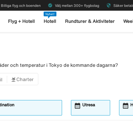
check_circle
security
Billiga flyg och boenden
Välj mellan 300+ flygbolag
Säker betal
Nyhet!
Flyg + Hotell
Hotell
Rundturer & Aktiviteter
Wee
 väder och temperatur i Tokyo de kommande dagarna?
Charter
il
calendar_month
calendar_month
ination
Utresa
H