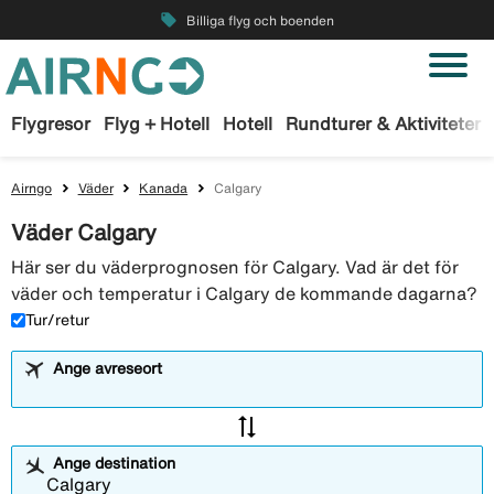
local_offer
Billiga flyg och boenden
Flygresor
Flyg + Hotell
Hotell
Rundturer & Aktiviteter
Airngo
Väder
Kanada
Calgary
Väder Calgary
Här ser du väderprognosen för Calgary. Vad är det för
väder och temperatur i Calgary de kommande dagarna?
Tur/retur
Ange avreseort
sync_alt
Ange destination