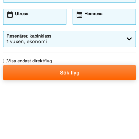
calendar_month
calendar_month
Utresa
Hemresa
Resenärer, kabinklass
1 vuxen, ekonomi
Visa endast direktflyg
Sök flyg