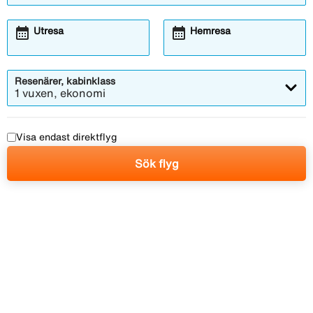
calendar_month
calendar_month
Utresa
Hemresa
Resenärer, kabinklass
1 vuxen, ekonomi
Visa endast direktflyg
Sök flyg