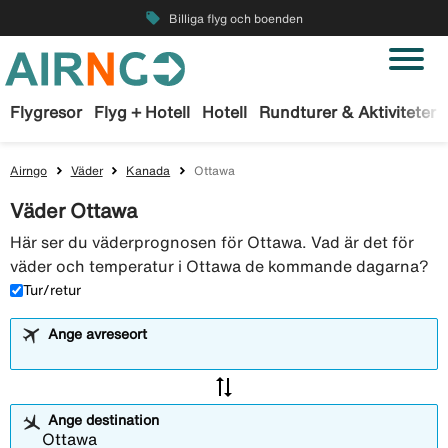
local_offer
Billiga flyg och boenden
Flygresor
Flyg + Hotell
Hotell
Rundturer & Aktiviteter
Airngo
Väder
Kanada
Ottawa
Väder Ottawa
Här ser du väderprognosen för Ottawa. Vad är det för
väder och temperatur i Ottawa de kommande dagarna?
Tur/retur
Ange avreseort
sync_alt
Ange destination