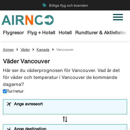
local_offer
Billiga flyg och boenden
Flygresor
Flyg + Hotell
Hotell
Rundturer & Aktiviteter
Airngo
Väder
Kanada
Vancouver
Väder Vancouver
Här ser du väderprognosen för Vancouver. Vad är det
för väder och temperatur i Vancouver de kommande
dagarna?
Tur/retur
Ange avreseort
sync_alt
Ange destination