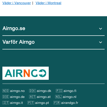
Väder i Vancouver
Väder i Montreal
Airngo.se
expand_more
Varför Airngo
expand_more
🇳🇴 airngo.no
🇩🇰 airngo.dk
🇫🇮 airngo.fi
🇩🇪 airngo.de
🇦🇹 airngo.at
🇳🇱 airngo.nl
🇮🇹 airngo.it
🇵🇹 airngo.pt
🇫🇷 airandgo.fr