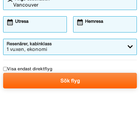
calendar_month
calendar_month
Utresa
Hemresa
Resenärer, kabinklass
1 vuxen, ekonomi
Visa endast direktflyg
Sök flyg