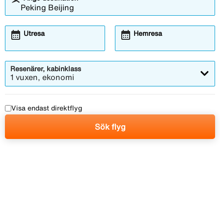
calendar_month
calendar_month
Utresa
Hemresa
Resenärer, kabinklass
1 vuxen, ekonomi
Visa endast direktflyg
Sök flyg