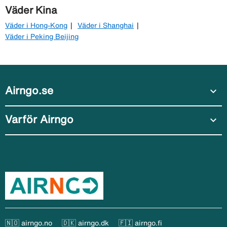
Väder Kina
Väder i Hong-Kong
Väder i Shanghai
Väder i Peking Beijing
Airngo.se
expand_more
Varför Airngo
expand_more
🇳🇴 airngo.no
🇩🇰 airngo.dk
🇫🇮 airngo.fi