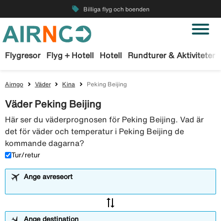
local_offer
Billiga flyg och boenden
Flygresor
Flyg + Hotell
Hotell
Rundturer & Aktiviteter
Airngo
Väder
Kina
Peking Beijing
Väder Peking Beijing
Här ser du väderprognosen för Peking Beijing. Vad är
det för väder och temperatur i Peking Beijing de
kommande dagarna?
Tur/retur
Ange avreseort
sync_alt
Ange destination