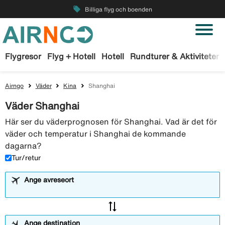
local_offer
Billiga flyg och boenden
Flygresor
Flyg + Hotell
Hotell
Rundturer & Aktiviteter
Airngo
Väder
Kina
Shanghai
Väder Shanghai
Här ser du väderprognosen för Shanghai. Vad är det för
väder och temperatur i Shanghai de kommande
dagarna?
Tur/retur
Ange avreseort
sync_alt
Ange destination