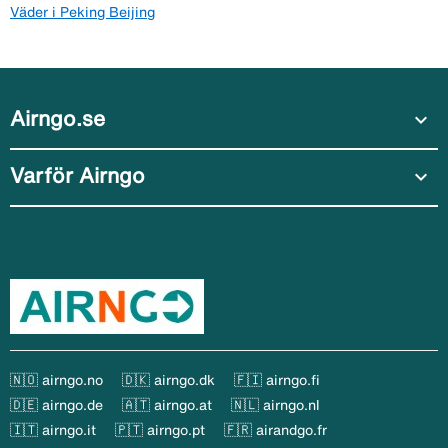
Väder i Peking Beijing
Airngo.se
expand_more
Varför Airngo
expand_more
🇳🇴 airngo.no
🇩🇰 airngo.dk
🇫🇮 airngo.fi
🇩🇪 airngo.de
🇦🇹 airngo.at
🇳🇱 airngo.nl
🇮🇹 airngo.it
🇵🇹 airngo.pt
🇫🇷 airandgo.fr