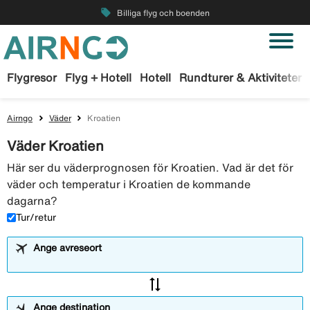
local_offer
Billiga flyg och boenden
Flygresor
Flyg + Hotell
Hotell
Rundturer & Aktiviteter
Airngo
Väder
Kroatien
Väder Kroatien
Här ser du väderprognosen för Kroatien. Vad är det för
väder och temperatur i Kroatien de kommande
dagarna?
Tur/retur
Ange avreseort
sync_alt
Ange destination