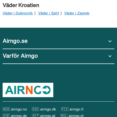
Väder Kroatien
Väder i Dubrovnik
Väder i Split
Väder i Zagreb
Airngo.se
expand_more
Varför Airngo
expand_more
🇳🇴 airngo.no
🇩🇰 airngo.dk
🇫🇮 airngo.fi
🇩🇪 airngo.de
🇦🇹 airngo.at
🇳🇱 airngo.nl