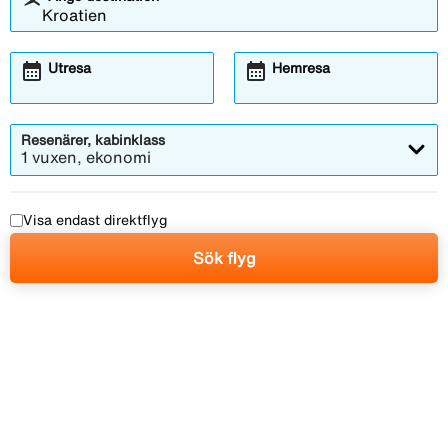
calendar_month
calendar_month
Utresa
Hemresa
Resenärer, kabinklass
1 vuxen, ekonomi
Visa endast direktflyg
Sök flyg