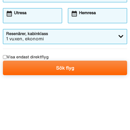
calendar_month
calendar_month
Utresa
Hemresa
Resenärer, kabinklass
1 vuxen, ekonomi
Visa endast direktflyg
Sök flyg