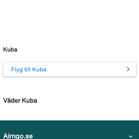
Kuba
Flyg till Kuba
Väder Kuba
Airngo.se
expand_more