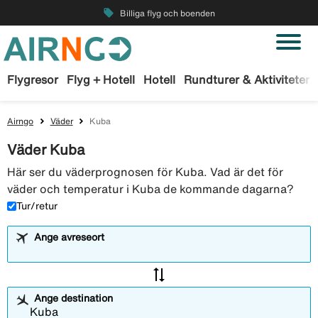
local_offer
Billiga flyg och boenden
Flygresor
Flyg + Hotell
Hotell
Rundturer & Aktiviteter
Airngo
Väder
Kuba
Väder Kuba
Här ser du väderprognosen för Kuba. Vad är det för
väder och temperatur i Kuba de kommande dagarna?
Tur/retur
Ange avreseort
sync_alt
Ange destination