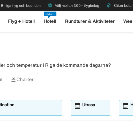
check_circle
security
Billiga flyg och boenden
Välj mellan 300+ flygbolag
Säker betal
Nyhet!
Flyg + Hotell
Hotell
Rundturer & Aktiviteter
Wee
väder och temperatur i Riga de kommande dagarna?
Charter
il
calendar_month
calendar_month
ination
Utresa
H