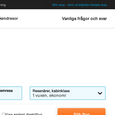
ning
Min resa - skriv ut biljetter/betala resa
kendresor
Vanliga frågor och svar
emresa
Resenärer, kabinklass
1 vuxen, ekonomi
Sök flyg
Visa endast direktflyg