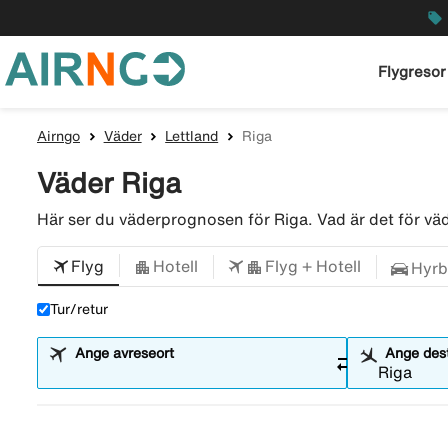
local_offer
Flygresor
Airngo
Väder
Lettland
Riga
Väder Riga
Här ser du väderprognosen för Riga. Vad är det för 
Flyg
Hotell
Flyg + Hotell
Hyrb
Tur/retur
Ange avreseort
Ange dest
sync_alt