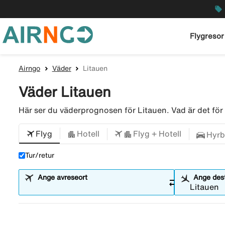
local_offer
Flygresor
Airngo
Väder
Litauen
Väder Litauen
Här ser du väderprognosen för Litauen. Vad är det f
Flyg
Hotell
Flyg + Hotell
Hyrb
Tur/retur
Ange avreseort
Ange dest
sync_alt