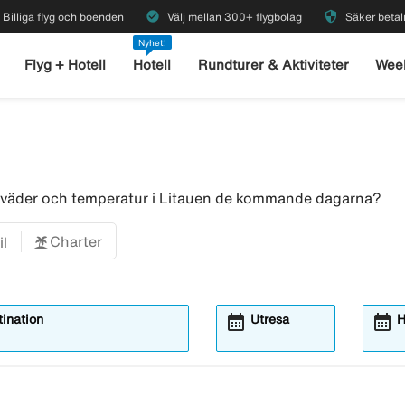
check_circle
security
Billiga flyg och boenden
Välj mellan 300+ flygbolag
Säker betal
Nyhet!
Flyg + Hotell
Hotell
Rundturer & Aktiviteter
Wee
ör väder och temperatur i Litauen de kommande dagarna?
Charter
il
calendar_month
calendar_month
ination
Utresa
H