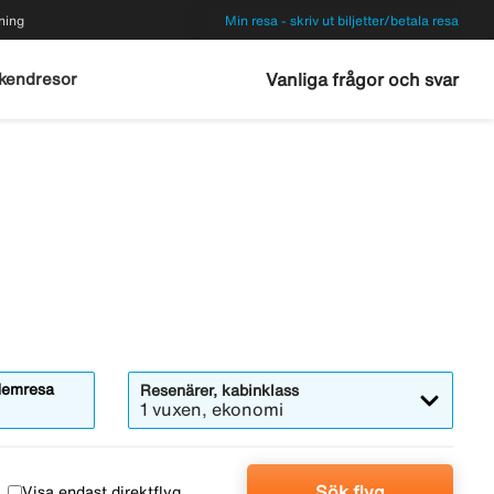
ning
Min resa - skriv ut biljetter/betala resa
kendresor
Vanliga frågor och svar
emresa
Resenärer, kabinklass
1 vuxen, ekonomi
Sök flyg
Visa endast direktflyg