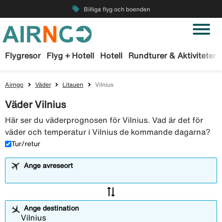
local_offer
Billiga flyg och boenden
Flygresor
Flyg + Hotell
Hotell
Rundturer & Aktiviteter
Airngo
Väder
Litauen
Vilnius
Väder Vilnius
Här ser du väderprognosen för Vilnius. Vad är det för
väder och temperatur i Vilnius de kommande dagarna?
Tur/retur
Ange avreseort
sync_alt
Ange destination