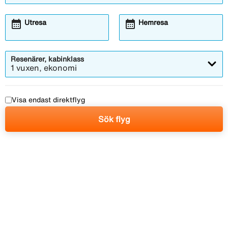
calendar_month
calendar_month
Utresa
Hemresa
Resenärer, kabinklass
1 vuxen, ekonomi
Visa endast direktflyg
Sök flyg