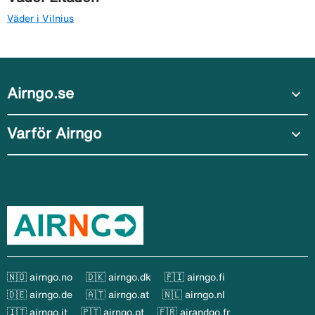
Väder i Vilnius
Airngo.se
expand_more
Varför Airngo
expand_more
🇳🇴 airngo.no
🇩🇰 airngo.dk
🇫🇮 airngo.fi
🇩🇪 airngo.de
🇦🇹 airngo.at
🇳🇱 airngo.nl
🇮🇹 airngo.it
🇵🇹 airngo.pt
🇫🇷 airandgo.fr