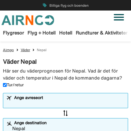
local_offer
Billiga flyg och boenden
Flygresor
Flyg + Hotell
Hotell
Rundturer & Aktiviteter
Airngo
Väder
Nepal
Väder Nepal
Här ser du väderprognosen för Nepal. Vad är det för
väder och temperatur i Nepal de kommande dagarna?
Tur/retur
Ange avreseort
sync_alt
Ange destination