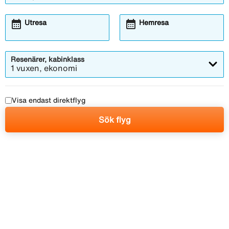
calendar_month
calendar_month
Utresa
Hemresa
Resenärer, kabinklass
1 vuxen, ekonomi
Visa endast direktflyg
Sök flyg