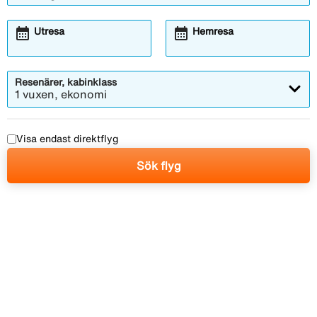
calendar_month
calendar_month
Utresa
Hemresa
Resenärer, kabinklass
1 vuxen, ekonomi
Visa endast direktflyg
Sök flyg