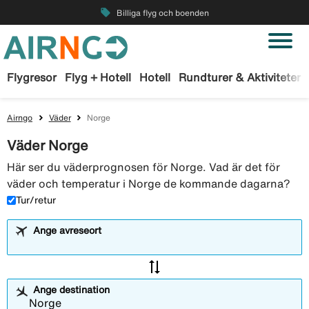
local_offer
Billiga flyg och boenden
Flygresor
Flyg + Hotell
Hotell
Rundturer & Aktiviteter
Airngo
Väder
Norge
Väder Norge
Här ser du väderprognosen för Norge. Vad är det för
väder och temperatur i Norge de kommande dagarna?
Tur/retur
Ange avreseort
sync_alt
Ange destination