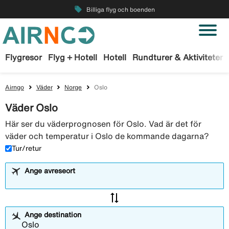
local_offer
Billiga flyg och boenden
Flygresor
Flyg + Hotell
Hotell
Rundturer & Aktiviteter
Airngo
Väder
Norge
Oslo
Väder Oslo
Här ser du väderprognosen för Oslo. Vad är det för
väder och temperatur i Oslo de kommande dagarna?
Tur/retur
Ange avreseort
sync_alt
Ange destination