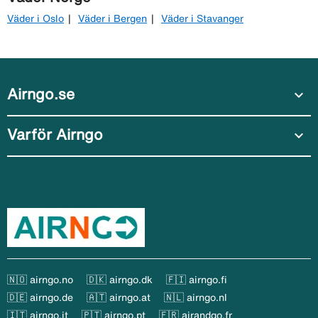
Väder i Oslo
Väder i Bergen
Väder i Stavanger
Airngo.se
expand_more
Varför Airngo
expand_more
🇳🇴 airngo.no
🇩🇰 airngo.dk
🇫🇮 airngo.fi
🇩🇪 airngo.de
🇦🇹 airngo.at
🇳🇱 airngo.nl
🇮🇹 airngo.it
🇵🇹 airngo.pt
🇫🇷 airandgo.fr