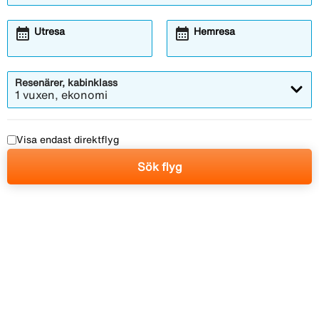
calendar_month
calendar_month
Utresa
Hemresa
Resenärer, kabinklass
1 vuxen, ekonomi
Visa endast direktflyg
Sök flyg