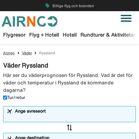
local_offer
Billiga flyg och boenden
Flygresor
Flyg + Hotell
Hotell
Rundturer & Aktiviteter
Airngo
Väder
Ryssland
Väder Ryssland
Här ser du väderprognosen för Ryssland. Vad är det för
väder och temperatur i Ryssland de kommande
dagarna?
Tur/retur
Ange avreseort
sync_alt
Ange destination