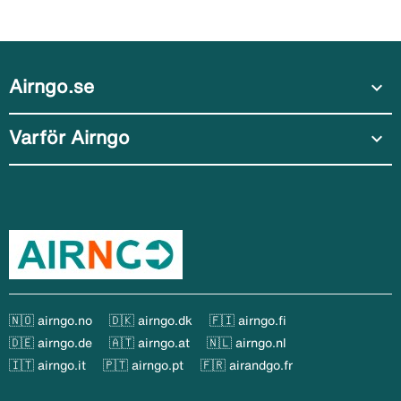
Airngo.se
expand_more
Varför Airngo
expand_more
🇳🇴 airngo.no
🇩🇰 airngo.dk
🇫🇮 airngo.fi
🇩🇪 airngo.de
🇦🇹 airngo.at
🇳🇱 airngo.nl
🇮🇹 airngo.it
🇵🇹 airngo.pt
🇫🇷 airandgo.fr