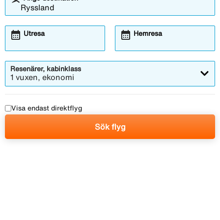
calendar_month
calendar_month
Utresa
Hemresa
Resenärer, kabinklass
1 vuxen, ekonomi
Visa endast direktflyg
Sök flyg