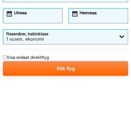
calendar_month
calendar_month
Utresa
Hemresa
Resenärer, kabinklass
1 vuxen, ekonomi
Visa endast direktflyg
Sök flyg