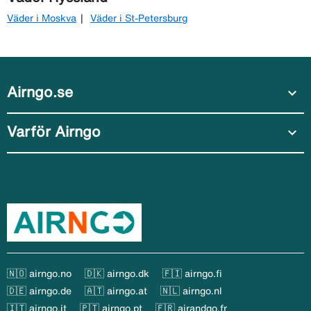
Väder i Moskva
Väder i St-Petersburg
Airngo.se
expand_more
Varför Airngo
expand_more
🇳🇴 airngo.no
🇩🇰 airngo.dk
🇫🇮 airngo.fi
🇩🇪 airngo.de
🇦🇹 airngo.at
🇳🇱 airngo.nl
🇮🇹 airngo.it
🇵🇹 airngo.pt
🇫🇷 airandgo.fr