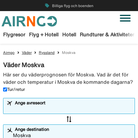
local_offer
Billiga flyg och boenden
Flygresor
Flyg + Hotell
Hotell
Rundturer & Aktiviteter
Airngo
Väder
Ryssland
Moskva
Väder Moskva
Här ser du väderprognosen för Moskva. Vad är det för
väder och temperatur i Moskva de kommande dagarna?
Tur/retur
Ange avreseort
sync_alt
Ange destination