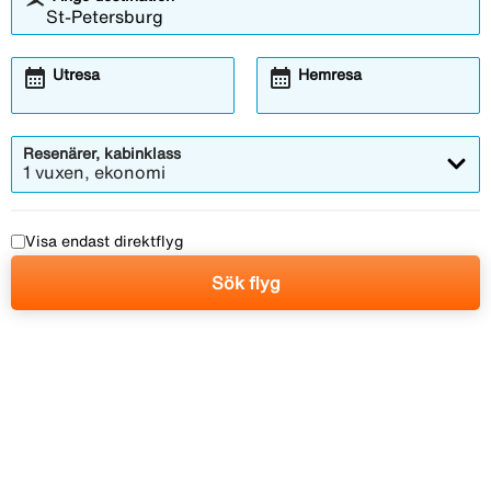
calendar_month
calendar_month
Utresa
Hemresa
Resenärer, kabinklass
1 vuxen, ekonomi
Visa endast direktflyg
Sök flyg