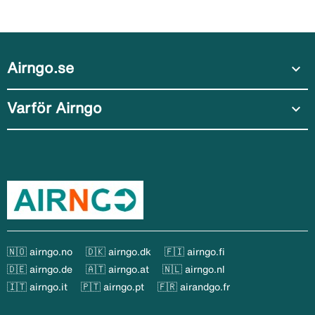
Airngo.se
expand_more
Varför Airngo
expand_more
🇳🇴 airngo.no
🇩🇰 airngo.dk
🇫🇮 airngo.fi
🇩🇪 airngo.de
🇦🇹 airngo.at
🇳🇱 airngo.nl
🇮🇹 airngo.it
🇵🇹 airngo.pt
🇫🇷 airandgo.fr