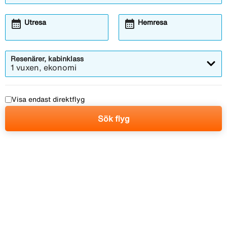
calendar_month
calendar_month
Utresa
Hemresa
Resenärer, kabinklass
1 vuxen, ekonomi
Visa endast direktflyg
Sök flyg