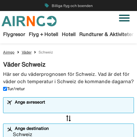
local_offer
Billiga flyg och boenden
Flygresor
Flyg + Hotell
Hotell
Rundturer & Aktiviteter
Airngo
Väder
Schweiz
Väder Schweiz
Här ser du väderprognosen för Schweiz. Vad är det för
väder och temperatur i Schweiz de kommande dagarna?
Tur/retur
Ange avreseort
sync_alt
Ange destination