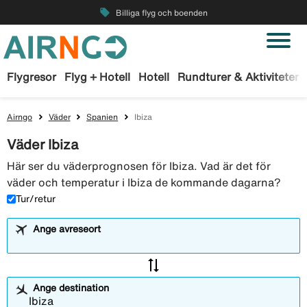
local_offer
Billiga flyg och boenden
Flygresor
Flyg + Hotell
Hotell
Rundturer & Aktiviteter
Airngo
Väder
Spanien
Ibiza
Väder Ibiza
Här ser du väderprognosen för Ibiza. Vad är det för
väder och temperatur i Ibiza de kommande dagarna?
Tur/retur
Ange avreseort
sync_alt
Ange destination