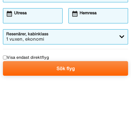
calendar_month
calendar_month
Utresa
Hemresa
Resenärer, kabinklass
1 vuxen, ekonomi
Visa endast direktflyg
Sök flyg