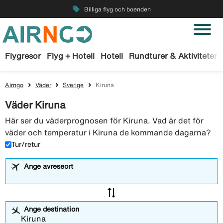
local_offer
Billiga flyg och boenden
Flygresor
Flyg + Hotell
Hotell
Rundturer & Aktiviteter
Airngo
Väder
Sverige
Kiruna
Väder Kiruna
Här ser du väderprognosen för Kiruna. Vad är det för
väder och temperatur i Kiruna de kommande dagarna?
Tur/retur
Ange avreseort
sync_alt
Ange destination