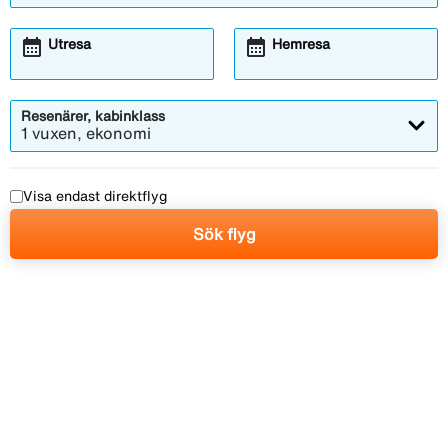
calendar_month
calendar_month
Utresa
Hemresa
Resenärer, kabinklass
1 vuxen, ekonomi
Visa endast direktflyg
Sök flyg