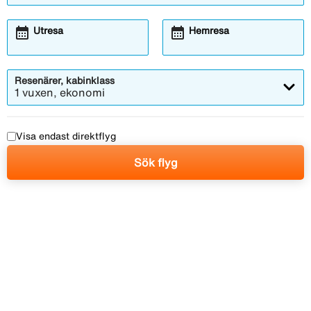
calendar_month
calendar_month
Utresa
Hemresa
Resenärer, kabinklass
1 vuxen, ekonomi
Visa endast direktflyg
Sök flyg