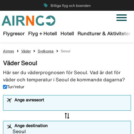
local_offer
Billiga flyg och boenden
Flygresor
Flyg + Hotell
Hotell
Rundturer & Aktiviteter
Airngo
Väder
Sydkorea
Seoul
Väder Seoul
Här ser du väderprognosen för Seoul. Vad är det för
väder och temperatur i Seoul de kommande dagarna?
Tur/retur
Ange avreseort
sync_alt
Ange destination