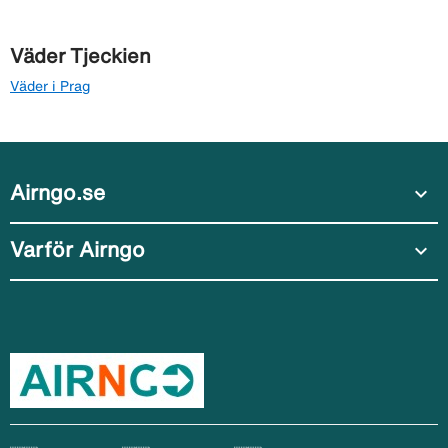
Väder Tjeckien
Väder i Prag
Airngo.se
expand_more
Varför Airngo
expand_more