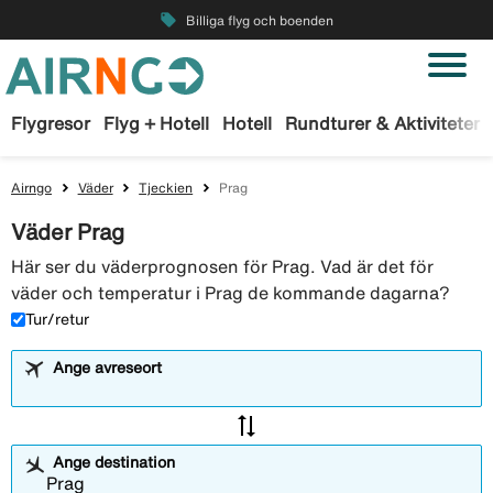
local_offer
Billiga flyg och boenden
Flygresor
Flyg + Hotell
Hotell
Rundturer & Aktiviteter
Airngo
Väder
Tjeckien
Prag
Väder Prag
Här ser du väderprognosen för Prag. Vad är det för
väder och temperatur i Prag de kommande dagarna?
Tur/retur
Ange avreseort
sync_alt
Ange destination