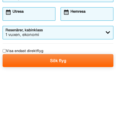
calendar_month
calendar_month
Utresa
Hemresa
Resenärer, kabinklass
1 vuxen, ekonomi
Visa endast direktflyg
Sök flyg