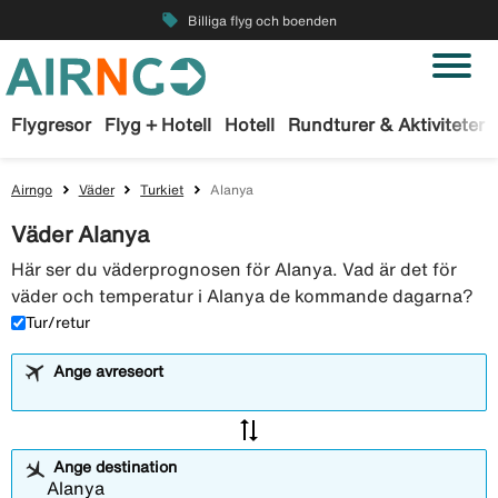
local_offer
Billiga flyg och boenden
Flygresor
Flyg + Hotell
Hotell
Rundturer & Aktiviteter
Airngo
Väder
Turkiet
Alanya
Väder Alanya
Här ser du väderprognosen för Alanya. Vad är det för
väder och temperatur i Alanya de kommande dagarna?
Tur/retur
Ange avreseort
sync_alt
Ange destination