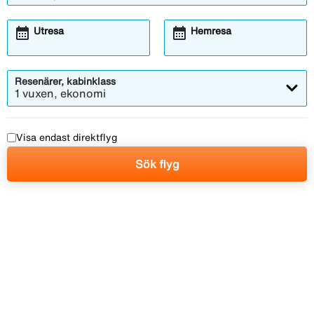
calendar_month
calendar_month
Utresa
Hemresa
Resenärer, kabinklass
1 vuxen, ekonomi
Visa endast direktflyg
Sök flyg