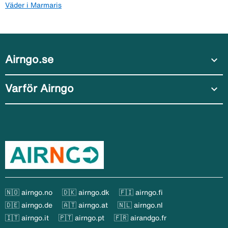
Väder i Marmaris
Airngo.se
expand_more
Varför Airngo
expand_more
🇳🇴 airngo.no
🇩🇰 airngo.dk
🇫🇮 airngo.fi
🇩🇪 airngo.de
🇦🇹 airngo.at
🇳🇱 airngo.nl
🇮🇹 airngo.it
🇵🇹 airngo.pt
🇫🇷 airandgo.fr