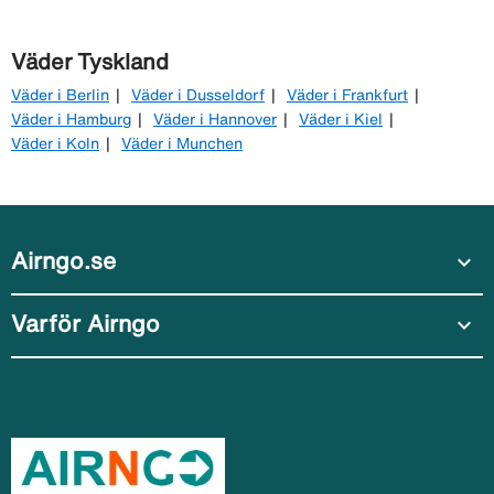
Väder Tyskland
Väder i Berlin
Väder i Dusseldorf
Väder i Frankfurt
Väder i Hamburg
Väder i Hannover
Väder i Kiel
Väder i Koln
Väder i Munchen
Airngo.se
expand_more
Varför Airngo
expand_more