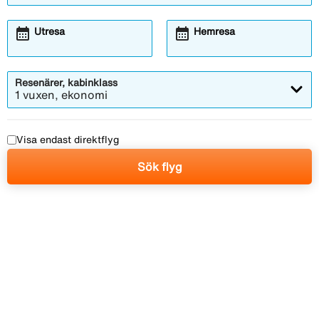
calendar_month
calendar_month
Utresa
Hemresa
Resenärer, kabinklass
1 vuxen, ekonomi
Visa endast direktflyg
Sök flyg