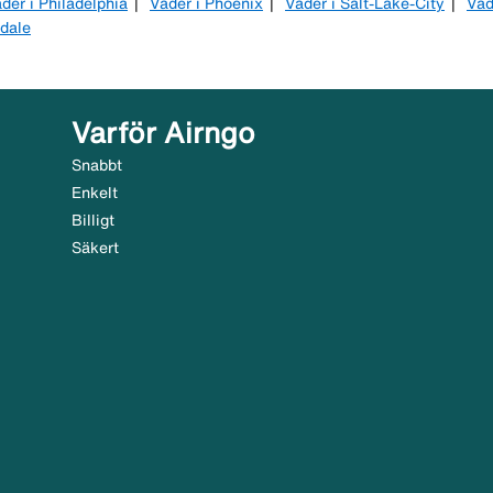
der i Philadelphia
Väder i Phoenix
Väder i Salt-Lake-City
Väd
rdale
Varför Airngo
Snabbt
Enkelt
Billigt
Säkert