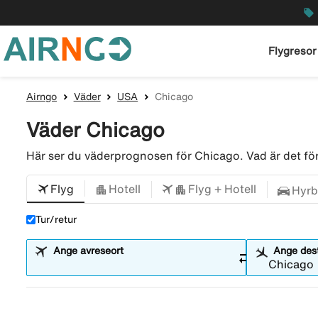
local_offer
Flygresor
Airngo
Väder
USA
Chicago
Väder Chicago
Här ser du väderprognosen för Chicago. Vad är det f
Flyg
Hotell
Flyg + Hotell
Hyrb
Tur/retur
Ange avreseort
Ange dest
sync_alt