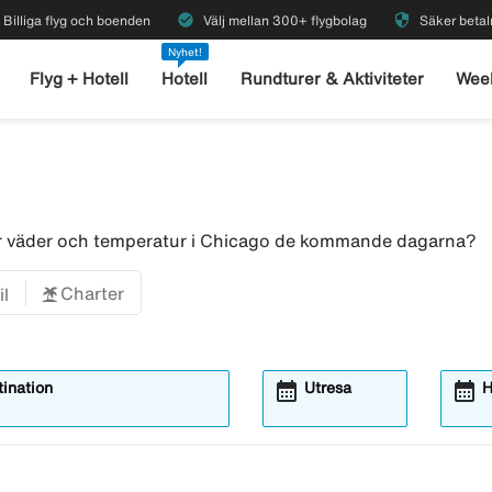
check_circle
security
Billiga flyg och boenden
Välj mellan 300+ flygbolag
Säker betal
Nyhet!
Flyg + Hotell
Hotell
Rundturer & Aktiviteter
Wee
ör väder och temperatur i Chicago de kommande dagarna?
Charter
il
calendar_month
calendar_month
ination
Utresa
H