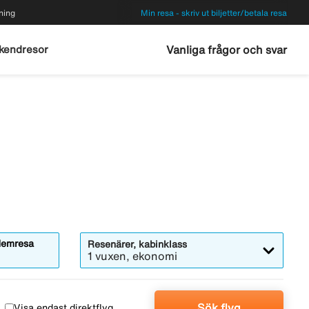
ning
Min resa - skriv ut biljetter/betala resa
kendresor
Vanliga frågor och svar
emresa
Resenärer, kabinklass
1 vuxen, ekonomi
Sök flyg
Visa endast direktflyg