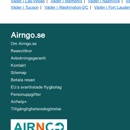
Väder i Las-Vegas
Väder i Memphis
Väder i Nashville
Vä
Väder i Tucson
Väder i Washington-DC
Väder i Fort Laude
Airngo.se
Om Airngo.se
Resevillkor
Avbokningsgaranti
Kontakt
Sitemap
Betala resan
EU:s svartlistade flygbolag
Personuppgifter
Airhelp+
Tillgänglighetsredogörelse