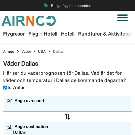
local_offer
Billiga flyg och boenden
Flygresor
Flyg + Hotell
Hotell
Rundturer & Aktiviteter
Airngo
Väder
USA
Dallas
Väder Dallas
Här ser du väderprognosen för Dallas. Vad är det för
väder och temperatur i Dallas de kommande dagarna?
Tur/retur
Ange avreseort
sync_alt
Ange destination