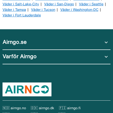
Väder i Salt-Lake-City
Väder i San-Diego
Väder i Seattle
Väder i Tampa
Väder i Tucson
Väder i Washington-DC
Väder i Fort Lauderdale
Airngo.se
expand_more
Varför Airngo
expand_more
🇳🇴 airngo.no
🇩🇰 airngo.dk
🇫🇮 airngo.fi