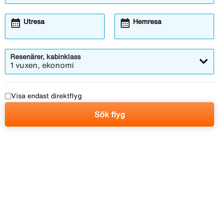
calendar_month
calendar_month
Utresa
Hemresa
Resenärer, kabinklass
1 vuxen, ekonomi
Visa endast direktflyg
Sök flyg