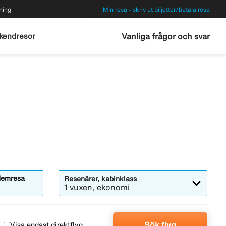
ning
Min resa - skriv ut biljetter/betala resa
kendresor
Vanliga frågor och svar
emresa
Resenärer, kabinklass
1 vuxen, ekonomi
Sök flyg
Visa endast direktflyg