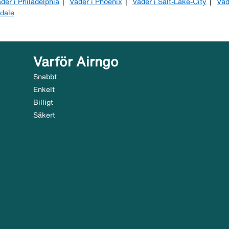
der i Philadelphia
Väder i Phoenix
Väder i Salt-Lake-City
Väd
rdale
Varför Airngo
Snabbt
Enkelt
Billigt
Säkert