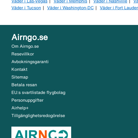
Väder i Las-Vegas
Väder i Memphis
Väder i Nashville
Vä
Väder i Tucson
Väder i Washington-DC
Väder i Fort Laude
Airngo.se
Om Airngo.se
Resevillkor
Avbokningsgaranti
Kontakt
Sitemap
Betala resan
EU:s svartlistade flygbolag
Personuppgifter
Airhelp+
Tillgänglighetsredogörelse