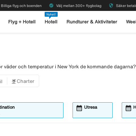
check_circle
security
Billiga flyg och boenden
Välj mellan 300+ flygbolag
Säker betal
Nyhet!
Flyg + Hotell
Hotell
Rundturer & Aktiviteter
Wee
för väder och temperatur i New York de kommande dagarna?
Charter
il
calendar_month
calendar_month
ination
Utresa
H