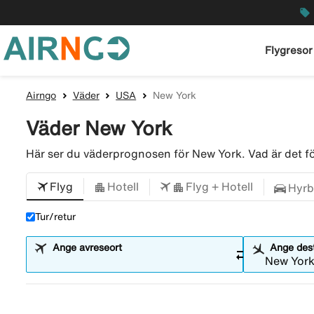
local_offer
Flygresor
Airngo
Väder
USA
New York
Väder New York
Här ser du väderprognosen för New York. Vad är det 
Flyg
Hotell
Flyg + Hotell
Hyrb
Tur/retur
Ange avreseort
Ange dest
sync_alt