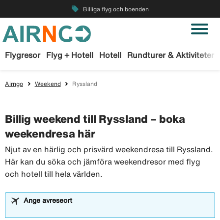
local_offer
Billiga flyg och boenden
Flygresor
Flyg + Hotell
Hotell
Rundturer & Aktiviteter
Airngo
Weekend
Ryssland
Billig weekend till Ryssland – boka
weekendresa här
Njut av en härlig och prisvärd weekendresa till Ryssland.
Här kan du söka och jämföra weekendresor med flyg
och hotell till hela världen.
Ange avreseort