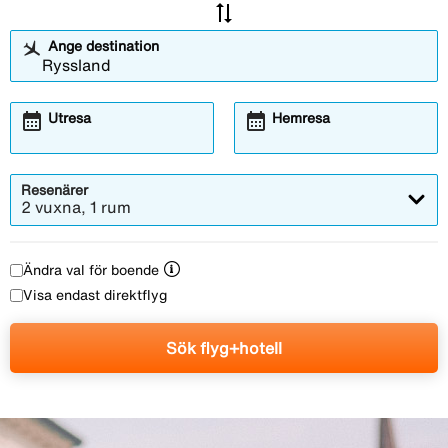
sync_alt
Ange destination
calendar_month
calendar_month
Utresa
Hemresa
Resenärer
2 vuxna, 1 rum
Ändra val för boende
Visa endast direktflyg
Sök flyg+hotell