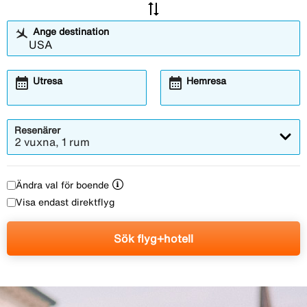
sync_alt
Ange destination
calendar_month
calendar_month
Utresa
Hemresa
Resenärer
2 vuxna, 1 rum
Ändra val för boende
Visa endast direktflyg
Sök flyg+hotell