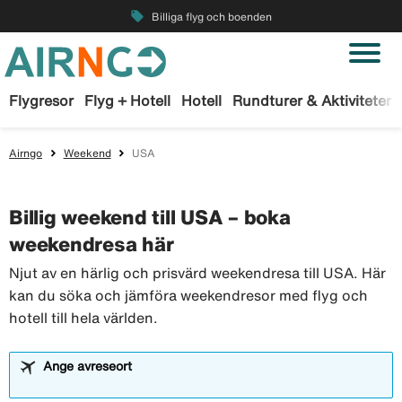
local_offer
Billiga flyg och boenden
Flygresor
Flyg + Hotell
Hotell
Rundturer & Aktiviteter
Airngo
Weekend
USA
Billig weekend till USA – boka
weekendresa här
Njut av en härlig och prisvärd weekendresa till USA. Här
kan du söka och jämföra weekendresor med flyg och
hotell till hela världen.
Ange avreseort